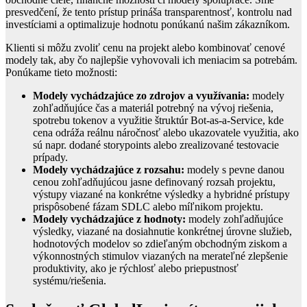
presvedčení, že tento prístup prináša transparentnosť, kontrolu nad
investíciami a optimalizuje hodnotu ponúkanú našim zákazníkom.
Klienti si môžu zvoliť cenu na projekt alebo kombinovať cenové
modely tak, aby čo najlepšie vyhovovali ich meniacim sa potrebám.
Ponúkame tieto možnosti:
Modely vychádzajúce zo zdrojov a využívania:
modely
zohľadňujúce čas a materiál potrebný na vývoj riešenia,
spotrebu tokenov a využitie štruktúr Bot-as-a-Service, kde
cena odráža reálnu náročnosť alebo ukazovatele využitia, ako
sú napr. dodané storypoints alebo zrealizované testovacie
prípady.
Modely vychádzajúce z rozsahu:
modely s pevne danou
cenou zohľadňujúcou jasne definovaný rozsah projektu,
výstupy viazané na konkrétne výsledky a hybridné prístupy
prispôsobené fázam SDLC alebo míľnikom projektu.
Modely vychádzajúce z hodnoty:
modely zohľadňujúce
výsledky, viazané na dosiahnutie konkrétnej úrovne služieb,
hodnotových modelov so zdieľaným obchodným ziskom a
výkonnostných stimulov viazaných na merateľné zlepšenie
produktivity, ako je rýchlosť alebo priepustnosť
systému/riešenia.