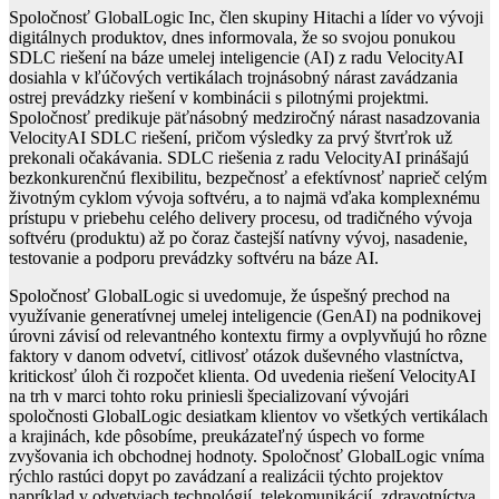
Spoločnosť GlobalLogic Inc, člen skupiny Hitachi a líder vo vývoji
digitálnych produktov, dnes informovala, že so svojou ponukou
SDLC riešení na báze umelej inteligencie (AI) z radu VelocityAI
dosiahla v kľúčových vertikálach trojnásobný nárast zavádzania
ostrej prevádzky riešení v kombinácii s pilotnými projektmi.
Spoločnosť predikuje päťnásobný medziročný nárast nasadzovania
VelocityAI SDLC riešení, pričom výsledky za prvý štvrťrok už
prekonali očakávania. SDLC riešenia z radu VelocityAI prinášajú
bezkonkurenčnú flexibilitu, bezpečnosť a efektívnosť naprieč celým
životným cyklom vývoja softvéru, a to najmä vďaka komplexnému
prístupu v priebehu celého delivery procesu, od tradičného vývoja
softvéru (produktu) až po čoraz častejší natívny vývoj, nasadenie,
testovanie a podporu prevádzky softvéru na báze AI.
Spoločnosť GlobalLogic si uvedomuje, že úspešný prechod na
využívanie generatívnej umelej inteligencie (GenAI) na podnikovej
úrovni závisí od relevantného kontextu firmy a ovplyvňujú ho rôzne
faktory v danom odvetví, citlivosť otázok duševného vlastníctva,
kritickosť úloh či rozpočet klienta. Od uvedenia riešení VelocityAI
na trh v marci tohto roku priniesli špecializovaní vývojári
spoločnosti GlobalLogic desiatkam klientov vo všetkých vertikálach
a krajinách, kde pôsobíme, preukázateľný úspech vo forme
zvyšovania ich obchodnej hodnoty. Spoločnosť GlobalLogic vníma
rýchlo rastúci dopyt po zavádzaní a realizácii týchto projektov
napríklad v odvetviach technológií, telekomunikácií, zdravotníctva,