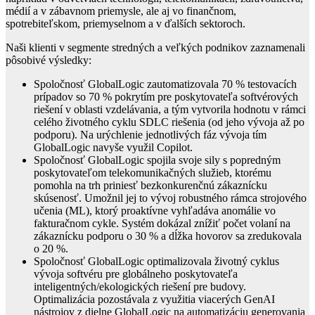
médií a v zábavnom priemysle, ale aj vo finančnom,
spotrebiteľskom, priemyselnom a v ďalších sektoroch.
Naši klienti v segmente stredných a veľkých podnikov zaznamenali
pôsobivé výsledky:
Spoločnosť GlobalLogic zautomatizovala 70 % testovacích
prípadov so 70 % pokrytím pre poskytovateľa softvérových
riešení v oblasti vzdelávania, a tým vytvorila hodnotu v rámci
celého životného cyklu SDLC riešenia (od jeho vývoja až po
podporu). Na urýchlenie jednotlivých fáz vývoja tím
GlobalLogic navyše využil Copilot.
Spoločnosť GlobalLogic spojila svoje sily s popredným
poskytovateľom telekomunikačných služieb, ktorému
pomohla na trh priniesť bezkonkurenčnú zákaznícku
skúsenosť. Umožnil jej to vývoj robustného rámca strojového
učenia (ML), ktorý proaktívne vyhľadáva anomálie vo
fakturačnom cykle. Systém dokázal znížiť počet volaní na
zákaznícku podporu o 30 % a dĺžka hovorov sa zredukovala
o 20 %.
Spoločnosť GlobalLogic optimalizovala životný cyklus
vývoja softvéru pre globálneho poskytovateľa
inteligentných/ekologických riešení pre budovy.
Optimalizácia pozostávala z využitia viacerých GenAI
nástrojov z dielne GlobalLogic na automatizáciu generovania