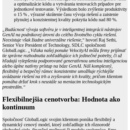
a optimalizácie kódu a vytvárania testovacích prípadov pre
jednotkové testovanie. Výsledkom bolo zvýšenie produktivity
o 15 % , výrazné skrátenie času vývoja riešení a zaistenie
plynulej a konzistentnej kvality pokrytia kódu nad 80 %.
„Budúcnosť vývoja softvéru je v inteligentnej integrácii nástrojov
GenAI na podnikovej úrovni do celého životného cyklu riešení.
Neexistuje však žiadne univerzálne riešenie,
“ hovorí Raj Sethi,
Senior Vice President of Technology, SDLC spoločnosti
GlobalLogic.
„Vďaka našej ponuke VelocityAI môžu firmy prijímať
tie správne rozhodnutia zohľadňujúce ich jedinečné potreby, či už
hľadajú vylepšenia podporované generatívnou umelou inteligenciou
alebo úplne natívny prístup na báze GenAI. Náš komplexný,
flexibilný a bezpečný rámec konzistentne umožňuje rýchlejšie
uvádzanie riešení na trh a zvyšovanie ich kvality, pričom klientom
pomáha držať krok s neustále sa meniacim technologickým
prostredím.“
Flexibilnejšia cenotvorba: Hodnota ako
kontinuum
Spoločnosť GlobalLogic svojim klientom ponúka flexibilný a
dynamický cenový model, ktorý zohľadňuje ich rôznorodé
obchodné ciele, finančné možnosti či modely spolupráce. Sme