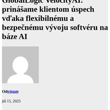
GlobalLogic VelocityAI:
prinášame klientom úspech
vďaka flexibilnému a
bezpečnému vývoju softvéru na
báze AI
Od
tristate
júl 15, 2025