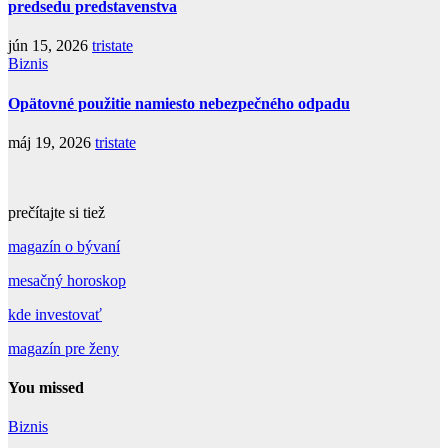
predsedu predstavenstva
jún 15, 2026
tristate
Biznis
Opätovné použitie namiesto nebezpečného odpadu
máj 19, 2026
tristate
prečítajte si tiež
magazín o bývaní
mesačný horoskop
kde investovať
magazín pre ženy
You missed
Biznis