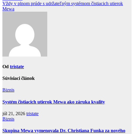
v
Vždy v plnom prúde s udržateľným systémom čistiacich utierok
článku
Mewa
Od
tristate
Súvisiaci článok
Biznis
Systém čistiacich utierok Mewa ako záruka kvality
júl 21, 2026
tristate
Biznis
Skupina Mewa vymenovala Dr. Christiana Funka za nového