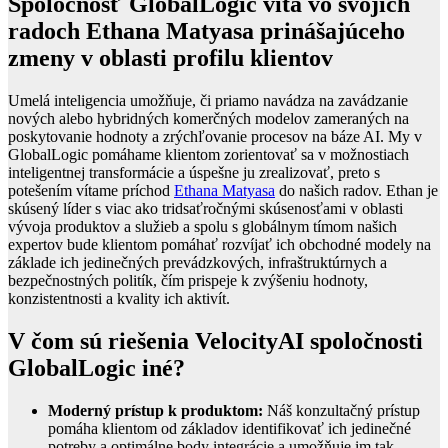
S
poločnosť GlobalLogic víta vo svojich
radoch Ethana Matyasa prinášajúceho
zmeny v oblasti profilu klientov
Umelá inteligencia umožňuje, či priamo navádza na zavádzanie
nových alebo hybridných komerčných modelov zameraných na
poskytovanie hodnoty a zrýchľovanie procesov na báze AI. My v
GlobalLogic pomáhame klientom zorientovať sa v možnostiach
inteligentnej transformácie a úspešne ju zrealizovať, preto s
potešením vítame príchod
Ethana Matyasa
do našich radov. Ethan je
skúsený líder s viac ako tridsaťročnými skúsenosťami v oblasti
vývoja produktov a služieb a spolu s globálnym tímom našich
expertov bude klientom pomáhať rozvíjať ich obchodné modely na
základe ich jedinečných prevádzkových, infraštruktúrnych a
bezpečnostných politík, čím prispeje k zvýšeniu hodnoty,
konzistentnosti a kvality ich aktivít.
V čom sú riešenia VelocityAI spoločnosti
GlobalLogic iné?
Moderný prístup k produktom:
Náš konzultačný prístup
pomáha klientom od základov identifikovať ich jedinečné
potreby a optimálne body integrácie a umožňuje im tak