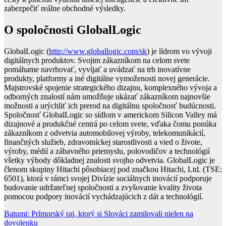
zabezpečiť reálne obchodné výsledky.
O spoločnosti GlobalLogic
GlobalLogic (
http://www.globallogic.com/sk
) je lídrom vo vývoji
digitálnych produktov. Svojim zákazníkom na celom svete
pomáhame navrhovať, vyvíjať a uvádzať na trh inovatívne
produkty, platformy a iné digitálne vymoženosti novej generácie.
Majstrovské spojenie strategického dizajnu, komplexného vývoja a
odborných znalostí nám umožňuje ukázať zákazníkom najnovšie
možnosti a urýchliť ich prerod na digitálnu spoločnosť budúcnosti.
Spoločnosť GlobalLogic so sídlom v americkom Silicon Valley má
dizajnové a produkčné centrá po celom svete, vďaka čomu ponúka
zákazníkom z odvetvia automobilovej výroby, telekomunikácií,
finančných služieb, zdravotníckej starostlivosti a vied o živote,
výroby, médií a zábavného priemyslu, polovodičov a technológií
všetky výhody dôkladnej znalosti svojho odvetvia. GlobalLogic je
členom skupiny Hitachi pôsobiacej pod značkou Hitachi, Ltd. (TSE:
6501), ktorá v rámci svojej Divízie sociálnych inovácií podporuje
budovanie udržateľnej spoločnosti a zvyšovanie kvality života
pomocou podpory inovácií vychádzajúcich z dát a technológií.
Navigácia
Batumi: Prímorský raj, ktorý si Slováci zamilovali nielen na
dovolenku