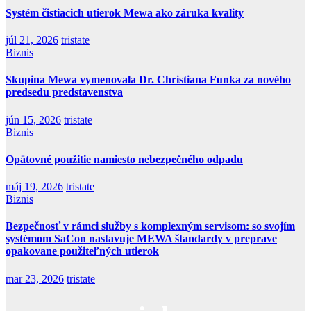
Systém čistiacich utierok Mewa ako záruka kvality
júl 21, 2026
tristate
Biznis
Skupina Mewa vymenovala Dr. Christiana Funka za nového
predsedu predstavenstva
jún 15, 2026
tristate
Biznis
Opätovné použitie namiesto nebezpečného odpadu
máj 19, 2026
tristate
Biznis
Bezpečnosť v rámci služby s komplexným servisom: so svojím
systémom SaCon nastavuje MEWA štandardy v preprave
opakovane použiteľných utierok
mar 23, 2026
tristate